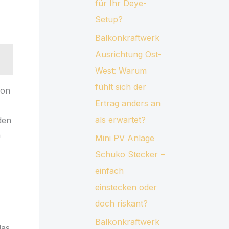
für Ihr Deye-
Setup?
Balkonkraftwerk
Ausrichtung Ost-
West: Warum
fühlt sich der
von
Ertrag anders an
als erwartet?
den
n
Mini PV Anlage
Schuko Stecker –
einfach
einstecken oder
doch riskant?
Balkonkraftwerk
das