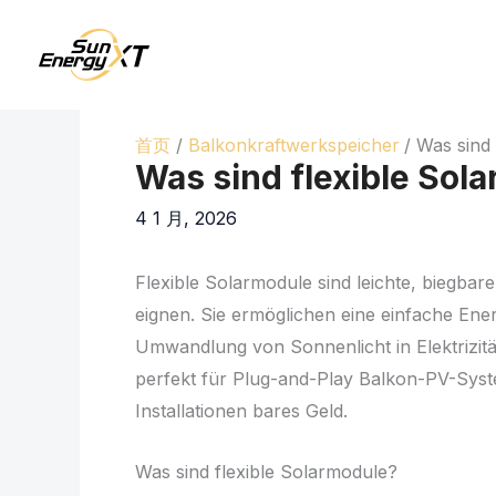
跳
至
内
容
首页
Balkonkraftwerkspeicher
Was sind 
Was sind flexible Sol
4 1 月, 2026
Flexible Solarmodule sind leichte, biegbare
eignen. Sie ermöglichen eine einfache E
Umwandlung von Sonnenlicht in Elektrizität
perfekt für Plug-and-Play Balkon-PV-Sys
Installationen bares Geld.
Was sind flexible Solarmodule?