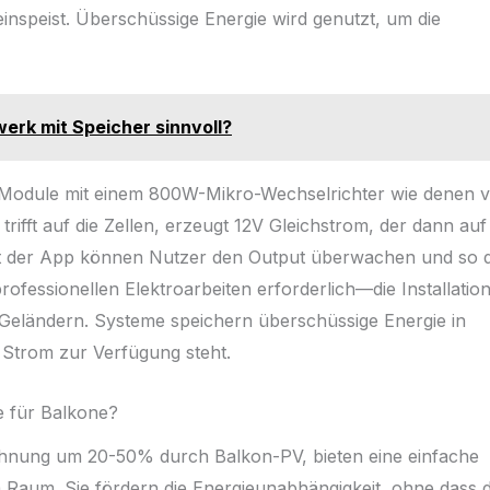
einspeist. Überschüssige Energie wird genutzt, um die
werk mit Speicher sinnvoll?
odule mit einem 800W-Mikro-Wechselrichter wie denen 
ifft auf die Zellen, erzeugt 12V Gleichstrom, der dann auf
t der App können Nutzer den Output überwachen und so 
rofessionellen Elektroarbeiten erforderlich—die Installatio
 Geländern. Systeme speichern überschüssige Energie in
 Strom zur Verfügung steht.
e für Balkone?
chnung um 20-50% durch Balkon-PV, bieten eine einfache
em Raum. Sie fördern die Energieunabhängigkeit, ohne dass 