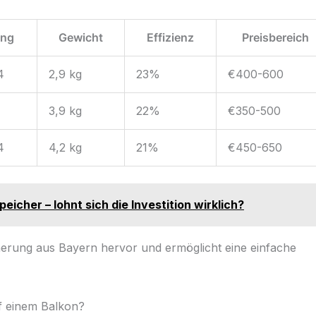
ung
Gewicht
Effizienz
Preisbereich
4
2,9 kg
23%
€400-600
3,9 kg
22%
€350-500
4
4,2 kg
21%
€450-650
eicher – lohnt sich die Investition wirklich?
herung aus Bayern hervor und ermöglicht eine einfache
uf einem Balkon?