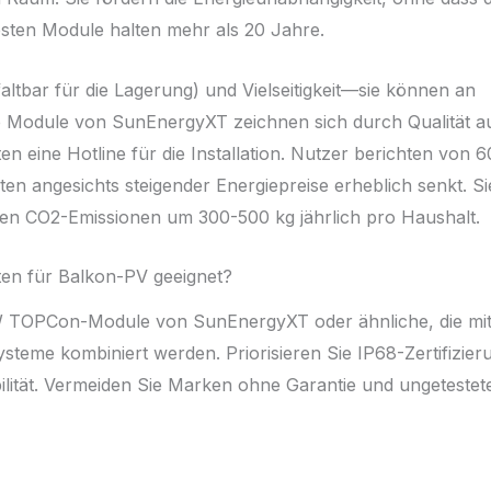
sten Module halten mehr als 20 Jahre.
(faltbar für die Lagerung) und Vielseitigkeit—sie können an
e Module von SunEnergyXT zeichnen sich durch Qualität a
en eine Hotline für die Installation. Nutzer berichten von 
n angesichts steigender Energiepreise erheblich senkt. Si
en CO2-Emissionen um 300-500 kg jährlich pro Haushalt.
ten für Balkon-PV geeignet?
W TOPCon-Module von SunEnergyXT oder ähnliche, die mi
eme kombiniert werden. Priorisieren Sie IP68-Zertifizier
lität. Vermeiden Sie Marken ohne Garantie und ungetestet