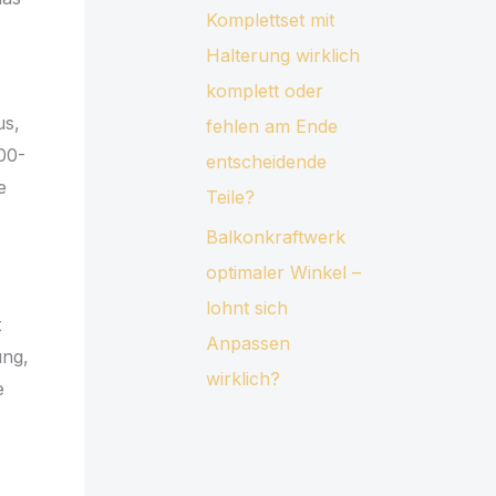
Komplettset mit
Halterung wirklich
komplett oder
us,
fehlen am Ende
600-
entscheidende
e
Teile?
Balkonkraftwerk
optimaler Winkel –
lohnt sich
t
Anpassen
ung,
wirklich?
e