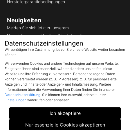
Herstellergarantiebedingungen
Neuigkeiten
Melden Sie sich jetzt zu unserem
Newsletter an und bleiben Sie stets auf
Datenschutzeinstellungen
dem aktuellen Stand.
Email
Wir benötigen Ihre Zustimmung, bevor Sie unsere Website weiter besuchen
Abonnieren
können.
Wir verwenden Cookies und andere Technologien auf unserer Website.
Einige von ihnen sind essenziell, während andere uns helfen, diese
Ich möchte den SunEnergyXT
Website und Ihre Erfahrung zu verbessern. Personenbezogene Daten
Newsletter erhalten und akzeptiere
die Datenschutzerklärung
können verarbeitet werden (z. B. IP-Adressen), z. B. für personalisierte
Anzeigen und Inhalte oder Anzeigen- und Inhaltsmessung. Weitere
Informationen über die Verwendung Ihrer Daten finden Sie in unserer
Datenschutzerklärung
. Sie können Ihre Auswahl jederzeit unter
Einstellungen
widerrufen oder anpassen.
Ich akzeptiere
Copyright © 2024 Safety Tax Free GmbH.
Unterstützt von Safety Tax Free GmbH
Nur essenzielle Cookies akzeptieren