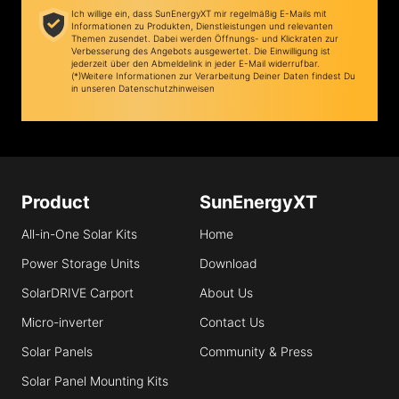
Ich willige ein, dass SunEnergyXT mir regelmäßig E-Mails mit
Informationen zu Produkten, Dienstleistungen und relevanten
Themen zusendet. Dabei werden Öffnungs- und Klickraten zur
Verbesserung des Angebots ausgewertet. Die Einwilligung ist
jederzeit über den Abmeldelink in jeder E-Mail widerrufbar.
(*)
Weitere Informationen zur Verarbeitung Deiner Daten findest Du
in unseren Datenschutzhinweisen
Product
SunEnergyXT
All-in-One Solar Kits
Home
Power Storage Units
Download
SolarDRIVE Carport
About Us
Micro-inverter
Contact Us
Solar Panels
Community & Press
Solar Panel Mounting Kits