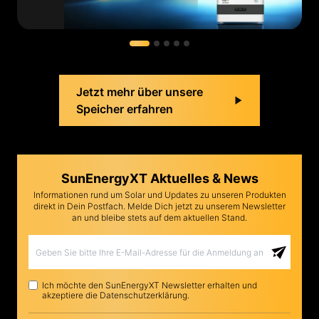
Jetzt mehr über unsere
Speicher erfahren
SunEnergyXT Aktuelles & News
Informationen rund um Solar und Updates zu unseren Produkten
direkt in Dein Postfach. Melde Dich jetzt zu unserem Newsletter
an und bleibe stets auf dem aktuellen Stand.
Ich möchte den SunEnergyXT Newsletter erhalten und
akzeptiere die Datenschutzerklärung.