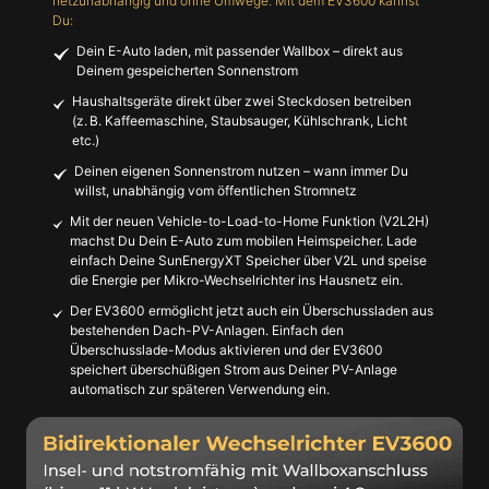
netzunabhängig und ohne Umwege. Mit dem EV3600 kannst
Du:
Dein E-Auto laden, mit passender Wallbox – direkt aus
Deinem gespeicherten Sonnenstrom
Haushaltsgeräte direkt über zwei Steckdosen betreiben
(z. B. Kaffeemaschine, Staubsauger, Kühlschrank, Licht
etc.)
Deinen eigenen Sonnenstrom nutzen – wann immer Du
willst, unabhängig vom öffentlichen Stromnetz
Mit der neuen Vehicle-to-Load-to-Home Funktion (V2L2H)
machst Du Dein E-Auto zum mobilen Heimspeicher. Lade
einfach Deine SunEnergyXT Speicher über V2L und speise
die Energie per Mikro-Wechselrichter ins Hausnetz ein.
Der EV3600 ermöglicht jetzt auch ein Überschussladen aus
bestehenden Dach-PV-Anlagen. Einfach den
Überschusslade-Modus aktivieren und der EV3600
speichert überschüßigen Strom aus Deiner PV-Anlage
automatisch zur späteren Verwendung ein.