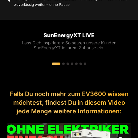
zuverlässig weiter – ohne Pause
SunEnergyXT LIVE
Lass Dich inspirieren: So setzen unsere Kunden
SunEnergyXT in ihrem Zuhause ein.
SUNENERGYXT: KEEP UP THE GREAT WORK
I use my storage tower with the EV3600 to charge my
@ ROLAND
electric car, run my washing machine, and power my
clothes dryer. My next project for the EV3600: Vehicle 2
Load!
Falls Du noch mehr zum EV3600 wissen
möchtest, findest Du in diesem Video
jede Menge weitere Informationen: