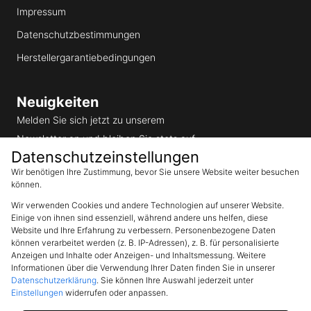
Impressum
Datenschutzbestimmungen
Herstellergarantiebedingungen
Neuigkeiten
Melden Sie sich jetzt zu unserem
Newsletter an und bleiben Sie stets auf
Datenschutzeinstellungen
dem aktuellen Stand.
Email
Wir benötigen Ihre Zustimmung, bevor Sie unsere Website weiter besuchen
Abonnieren
können.
Wir verwenden Cookies und andere Technologien auf unserer Website.
Einige von ihnen sind essenziell, während andere uns helfen, diese
Ich möchte den SunEnergyXT
Website und Ihre Erfahrung zu verbessern. Personenbezogene Daten
Newsletter erhalten und akzeptiere
die Datenschutzerklärung
können verarbeitet werden (z. B. IP-Adressen), z. B. für personalisierte
Anzeigen und Inhalte oder Anzeigen- und Inhaltsmessung. Weitere
Informationen über die Verwendung Ihrer Daten finden Sie in unserer
Datenschutzerklärung
. Sie können Ihre Auswahl jederzeit unter
Einstellungen
widerrufen oder anpassen.